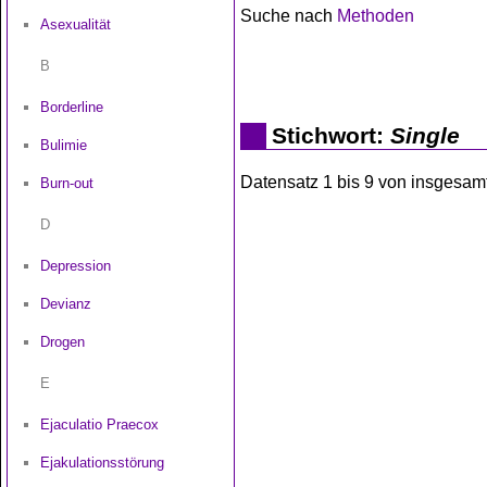
Suche nach
Methoden
Asexualität
B
Borderline
Stichwort:
Single
Bulimie
Datensatz 1 bis 9 von insgesamt
Burn-out
D
Depression
Devianz
Drogen
E
Ejaculatio Praecox
Ejakulationsstörung