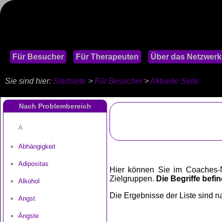
Für Besucher
Für Therapeuten
Über das Netzwerk
Sie sind hier:
Startseite
>
Für Besucher
>
Aktuelle Seite
Nach Problembereich
A
Abhängigkeit
Adipositas
Hier können Sie im Coaches-N
Zielgruppen.
Die Begriffe befin
Alkohol
Die Ergebnisse der Liste sind na
Angst
Ängste