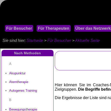
Für Besucher
Für Therapeuten
Über das Netzwerk
Sie sind hier:
Startseite
>
Für Besucher
>
Aktuelle Seite
Nach Methoden
A
Akupunktur
Atemtherapie
Hier können Sie im Coaches-N
Zielgruppen.
Die Begriffe befin
Autogenes Training
Die Ergebnisse der Liste sind na
B
Bewegungstherapie