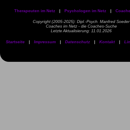
Therapeuten im Netz
|
Psychologen im Netz
|
Coache
Copyright (2005-2025): Dipl.-Psych. Manfred Soeder
Coaches im Netz - die Coaches-Suche
Letzte Aktualisierung: 11.01.2026
Startseite
|
Impressum
|
Datenschutz
|
Kontakt
|
Li