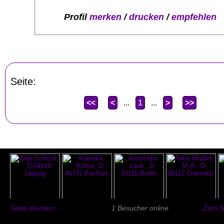
Profil
merken
/
drucken
/
empfehlen
Seite:
<<
<
...
1
...
>
>>
Seite drucken ...
1 Besucher online
Zum Se