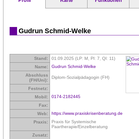
Profil
Karte
Funktionen
Gudrun Schmid-Welke
Stand:
01.09.2025 (LP: M,
PI: 7
,
QI: 11
)
Gudrun Schmid-Welke
Name:
Abschluss
Diplom-Sozialpädagogin (FH)
(FH/Uni):
Festnetz:
0174-2182445
Mobil:
Fax:
https://www.praxiskrisenberatung.de
Web:
Praxis für Systemische
Praxis:
Paartherapie/Einzelberatung
Zusatz: