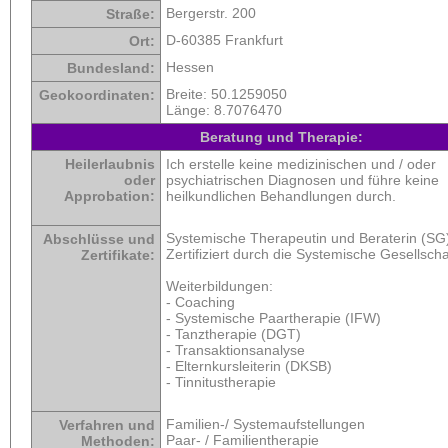
Bergerstr. 200
Straße:
D-60385 Frankfurt
Ort:
Hessen
Bundesland:
Breite:
50.1259050
Geokoordinaten:
Länge:
8.7076470
Beratung und Therapie:
Heilerlaubnis
Ich erstelle keine medizinischen und / oder
oder
psychiatrischen Diagnosen und führe keine
Approbation:
heilkundlichen Behandlungen durch.
Systemische Therapeutin und Beraterin (SG
Abschlüsse und
Zertifiziert durch die Systemische Gesellscha
Zertifikate:
Weiterbildungen:
- Coaching
- Systemische Paartherapie (IFW)
- Tanztherapie (DGT)
- Transaktionsanalyse
- Elternkursleiterin (DKSB)
- Tinnitustherapie
Familien-/ Systemaufstellungen
Verfahren und
Paar- / Familientherapie
Methoden: