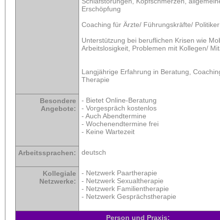
Schlafstörungen, Kopfschmerzen, allgemein
Erschöpfung
Coaching für Ärzte/ Führungskräfte/ Politiker
Unterstützung bei beruflichen Krisen wie Mo
Arbeitslosigkeit, Problemen mit Kollegen/ Mit
Langjährige Erfahrung in Beratung, Coachin
Therapie
- Bietet Online-Beratung
Besondere
- Vorgespräch kostenlos
Angebote:
- Auch Abendtermine
- Wochenendtermine frei
- Keine Wartezeit
deutsch
Arbeitssprachen:
- Netzwerk Paartherapie
Kollegiale
- Netzwerk Sexualtherapie
Netzwerke:
- Netzwerk Familientherapie
- Netzwerk Gesprächstherapie
Person und Praxis: