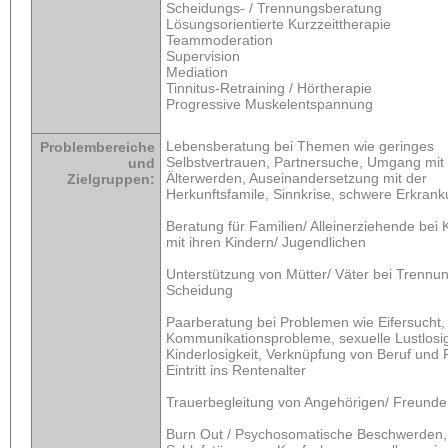
Scheidungs- / Trennungsberatung
Lösungsorientierte Kurzzeittherapie
Teammoderation
Supervision
Mediation
Tinnitus-Retraining / Hörtherapie
Progressive Muskelentspannung
Lebensberatung bei Themen wie geringes
Problembereiche
Selbstvertrauen, Partnersuche, Umgang mi
und
Älterwerden, Auseinandersetzung mit der
Zielgruppen:
Herkunftsfamile, Sinnkrise, schwere Erkran
Beratung für Familien/ Alleinerziehende bei K
mit ihren Kindern/ Jugendlichen
Unterstützung von Mütter/ Väter bei Trennun
Scheidung
Paarberatung bei Problemen wie Eifersucht,
Kommunikationsprobleme, sexuelle Lustlosig
Kinderlosigkeit, Verknüpfung von Beruf und 
Eintritt ins Rentenalter
Trauerbegleitung von Angehörigen/ Freunde
Burn Out / Psychosomatische Beschwerden,