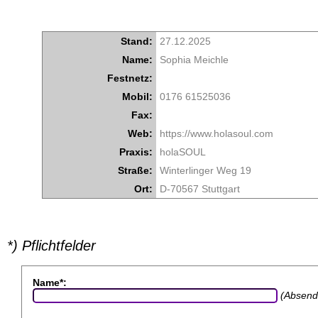
Stand:
27.12.2025
Name:
Sophia Meichle
Festnetz:
Mobil:
0176 61525036
Fax:
Web:
https://www.holasoul.com
Praxis:
holaSOUL
Straße:
Winterlinger Weg 19
Ort:
D-70567 Stuttgart
*) Pflichtfelder
Name*:
(Absend