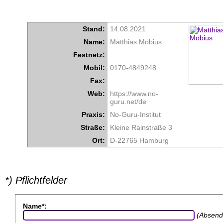
Stand:
14.08.2021
Name:
Matthias Möbius
Festnetz:
Mobil:
0170-4849248
Fax:
Web:
https://www.no-
guru.net/de
Praxis:
No-Guru-Institut
Straße:
Kleine Rainstraße 3
Ort:
D-22765 Hamburg
*) Pflichtfelder
Name*:
(Absend