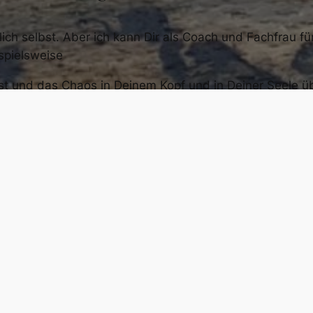
ich selbst. Aber ich kann Dir als Coach und Fachfrau für
spielsweise
ckst und das Chaos in Deinem Kopf und in Deiner Seele 
r um einen Menschen oder einen anderen Verlust traue
e Krankheitsdiagnose bekommen hast wie zum Beispiel 
kattacken leidest,
leben musstest und Probleme mit Deiner Rolle als Mutte
besbeziehung oder in anderen intimen Beziehungen has
ung steckst und Dich nicht entscheiden kannst,
Dir der Sinn im Leben fehlt.