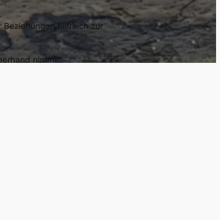
 Beziehungen hilfreich zur
überhand nimmt,
rst,
Krebs,
r hast,
t