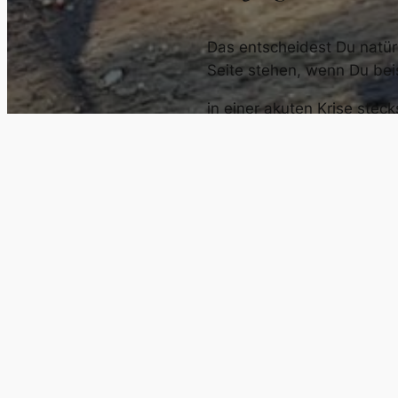
Das entscheidest Du natürl
Seite stehen, wenn Du bei
in einer akuten Krise ste
Du Liebeskummer hast ode
Du eine schwer erträglich
Du unter Ängsten und Pani
Du eine schwere Geburt er
Du Probleme in Deiner Lie
Du in einer Dreiecksbezieh
Du Dich einsam fühlst und 