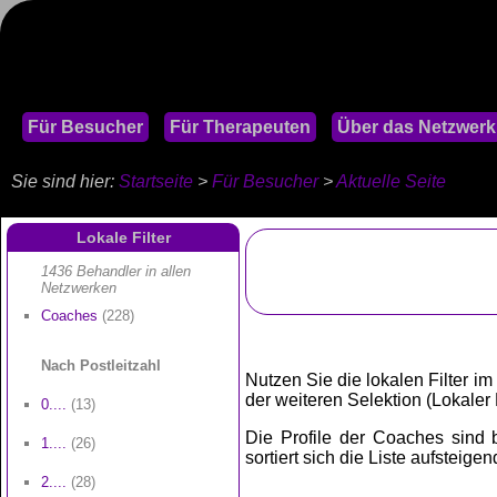
Für Besucher
Für Therapeuten
Über das Netzwerk
Sie sind hier:
Startseite
>
Für Besucher
>
Aktuelle Seite
Lokale Filter
1436 Behandler in allen
Netzwerken
Coaches
(228)
Nach Postleitzahl
Nutzen Sie die lokalen Filter im
der weiteren Selektion (Lokaler Fi
0....
(13)
Die Profile der Coaches sind be
1....
(26)
sortiert sich die Liste aufsteige
2....
(28)