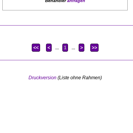
Behandler
anfragen
<<
<
...
1
...
>
>>
Druckversion
(Liste ohne Rahmen)