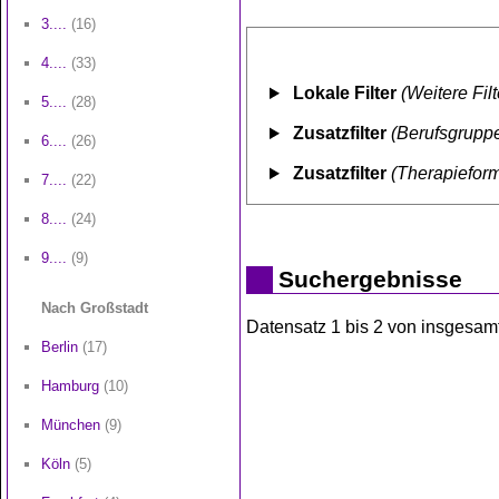
3....
(16)
4....
(33)
Lokale Filter
(Weitere Fil
5....
(28)
Zusatzfilter
(Berufsgruppe
6....
(26)
Zusatzfilter
(Therapiefor
7....
(22)
8....
(24)
9....
(9)
Suchergebnisse
Nach Großstadt
Datensatz 1 bis 2 von insgesamt 
Berlin
(17)
Hamburg
(10)
München
(9)
Köln
(5)